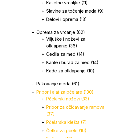
Kasetne vrcaljke
(11)
Slavine za točenje meda
(9)
Delovi i oprema
(13)
Oprema za vrcanje
(62)
Viljuške i noževi za
otklapanje
(36)
Cedila za med
(14)
Kante i burad za med
(14)
Kade za otklapanje
(10)
Pakovanje meda
(61)
Pribor i alat za pčelare
(130)
Pčelarski noževi
(33)
Pribor za ožičavanje ramova
(37)
Pčelarska klešta
(7)
Četke za pčele
(10)