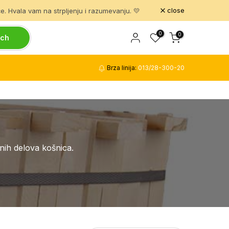
close
. Hvala vam na strpljenju i razumevanju. 💛
0
0
rch
Brza linija:
013/28-300-20
nih delova košnica.