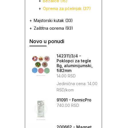
Bežalice
(16)
Oprema za pčelinjak
(37)
Majstorski kutak
(33)
Zaštitna oprema
(93)
Dimilice
(31)
Novo u ponudi
Pčelarske rukavice
(4)
Pčelarski šeširi
(10)
142311/3/4 -
Pčelarske jakne i pantalone
Poklopci za tegle
(14)
Bg, aluminijumski,
fi82mm
Pcelarski kombinezoni
(9)
14.00 RSD
Ostala zaštitna oprema
(27)
Jedinična cena:
14.00
RSD
/
kom
Veterinarska apoteka
(82)
Preparati za tretiranje
(46)
91091 - FormicPro
Oprema za tretiranje
740.00 RSD
(38)
Literatura
(20)
Hrana za pčele i oprema
(34)
200662 - Magnet