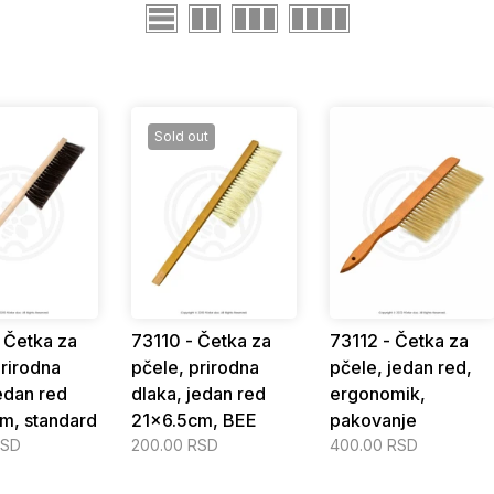
Sold out
 Četka za
73110 - Četka za
73112 - Četka za
prirodna
pčele, prirodna
pčele, jedan red,
edan red
dlaka, jedan red
ergonomik,
m, standard
21x6.5cm, BEE
pakovanje
RSD
200.00 RSD
400.00 RSD