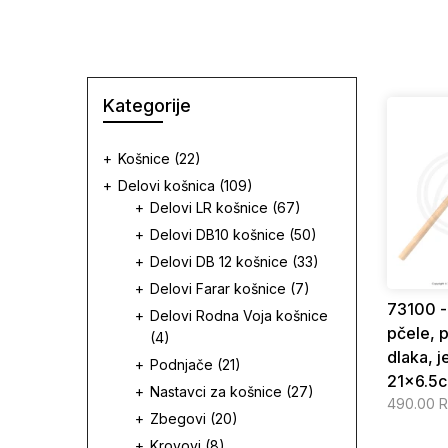
Kategorije
Košnice
(22)
Delovi košnica
(109)
Delovi LR košnice
(67)
Delovi DB10 košnice
(50)
Delovi DB 12 košnice
(33)
Delovi Farar košnice
(7)
73100 -
Delovi Rodna Voja košnice
pčele, 
(4)
dlaka, j
Podnjače
(21)
21x6.5c
Nastavci za košnice
(27)
490.00 
Zbegovi
(20)
Krovovi
(8)