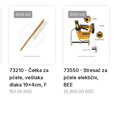
Sold out
Sold out
73210 - Četka za
73550 - Stresač za
pčele, veštaka
pčele elektični,
dlaka 19x4cm, F
BEE
150.00 RSD
25,900.00 RSD