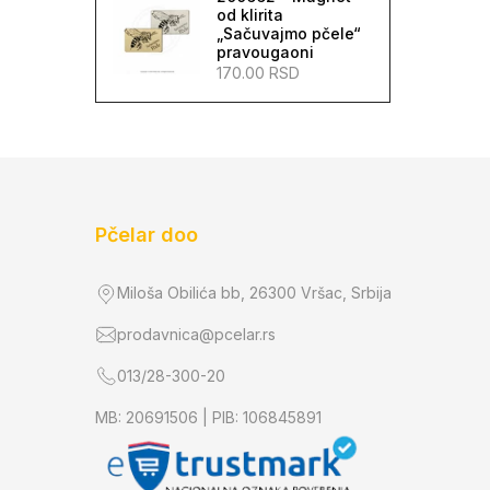
od klirita
Satne osnove i oprema
(45)
„Sačuvajmo pčele“
Proizvodnja matica
(77)
pravougaoni
Jenter sistem
(17)
170.00 RSD
Nicot sistem
(9)
Oprema za proizvodnju
matica
(68)
Ambalaža
(64)
Sadni materijal
(4)
Pčelar doo
Pokloni
(26)
Miloša Obilića bb, 26300 Vršac, Srbija
prodavnica@pcelar.rs
013/28-300-20
MB: 20691506 | PIB: 106845891