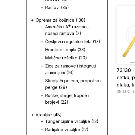
Ramovi
(35)
Oprema za košnice
(138)
Američki i AŽ razmaci i
nosači ramova
(7)
Češljevi i regulatori leta
(17)
Hranilice i pojila
(33)
Matične rešetke
(20)
Žica za ramove i istegnuti
73130 -
aluminijum
(16)
cetka, 
Skupljači polena, propolisa i
dlaka, t
perge
(29)
350.00 
Ručke, stege, kopče i
brojevi
(22)
Vrcaljke
(48)
Tangencijalne vrcaljke
(13)
Radijalne vrcaljke
(12)