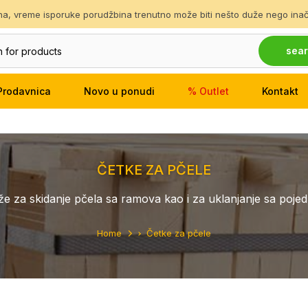
ina, vreme isporuke porudžbina trenutno može biti nešto duže nego inače
sea
Prodavnica
Novo u ponudi
% Outlet
Kontakt
ČETKE ZA PČELE
že za skidanje pčela sa ramova kao i za uklanjanje sa pojed
Home
Četke za pčele