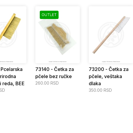
OUTLET
 Pcelarska
73140 - Četka za
73200 - Četka za
prirodna
pčele bez ručke
pčele, veštaka
ri reda, BEE
260.00 RSD
dlaka
RSD
350.00 RSD