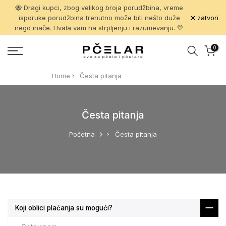
🐝 Dragi kupci, zbog velikog broja porudžbina, vreme
Pređi
zatvori
isporuke porudžbina trenutno može biti nešto duže
na
nego inače. Hvala vam na strpljenju i razumevanju. 💛
sadržaj
0
Home
Česta pitanja
Česta pitanja
Početna
Česta pitanja
Koji oblici plaćanja su mogući?