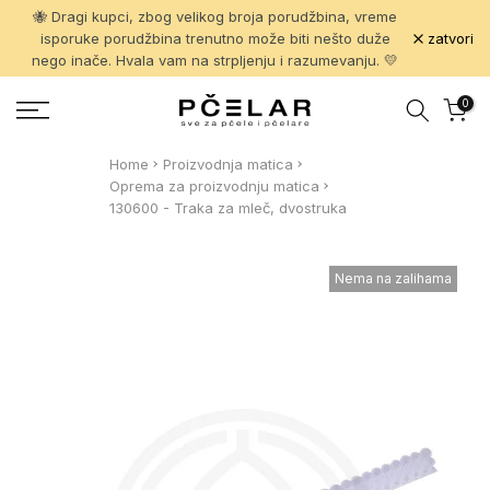
🐝 Dragi kupci, zbog velikog broja porudžbina, vreme
Pređi
zatvori
isporuke porudžbina trenutno može biti nešto duže
na
nego inače. Hvala vam na strpljenju i razumevanju. 💛
sadržaj
0
Home
Proizvodnja matica
Oprema za proizvodnju matica
130600 - Traka za mleč, dvostruka
Nema na zalihama