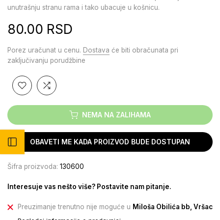
unutrašnju stranu rama i tako ubacuje u košnicu.
80.00 RSD
Porez uračunat u cenu.
Dostava
će biti obračunata pri
zaključivanju porudžbine
NEMA NA ZALIHAMA
Otvori bočni meni
OBAVETI ME KADA PROIZVOD BUDE DOSTUPAN
Šifra proizvoda:
130600
Interesuje vas nešto više? Postavite nam pitanje.
Preuzimanje trenutno nije moguće u
Miloša Obilića bb, Vršac