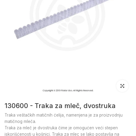
Klikni da u
130600 - Traka za mleč, dvostruka
Traka veštačkih matičnih ćelija, namenjena je za proizvodnju
matičnog mleča.
Traka za mleč je dvostruka čime je omogućen veći stepen
iskorišćenosti u košnici. Traka za mlec se lako postavlja na