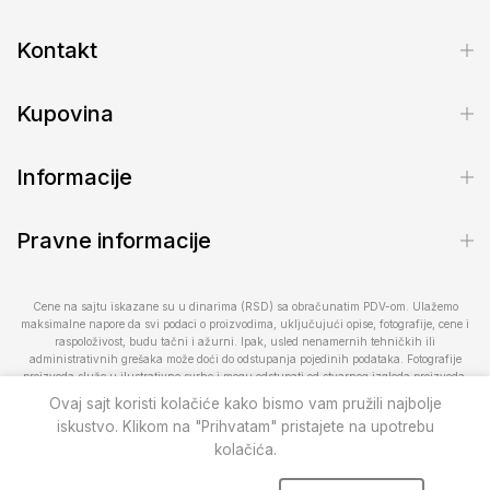
Kontakt
Kupovina
Informacije
Pravne informacije
Cene na sajtu iskazane su u dinarima (RSD) sa obračunatim PDV-om. Ulažemo
maksimalne napore da svi podaci o proizvodima, uključujući opise, fotografije, cene i
raspoloživost, budu tačni i ažurni. Ipak, usled nenamernih tehničkih ili
administrativnih grešaka može doći do odstupanja pojedinih podataka. Fotografije
proizvoda služe u ilustrativne svrhe i mogu odstupati od stvarnog izgleda proizvoda.
Raspoloživost proizvoda podložna je promenama. Za proveru dostupnosti ili dodatne
Ovaj sajt koristi kolačiće kako bismo vam pružili najbolje
informacije kontaktirajte nas na telefon 013/28-300-20 ili 066/100-500 ili putem e-
iskustvo. Klikom na "Prihvatam" pristajete na upotrebu
pošte prodavnica@pcelar.rs.
kolačića.
Pčelar doo
© 2010–2026
. Sva prava zadržana.