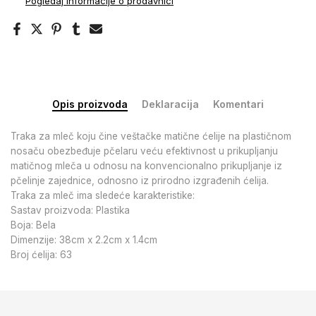
Pogledaj informacije o prodavnici
Opis proizvoda
Deklaracija
Komentari
Traka za mleč koju čine veštačke matične ćelije na plastičnom
nosaču obezbeđuje pčelaru veću efektivnost u prikupljanju
matičnog mleča u odnosu na konvencionalno prikupljanje iz
pčelinje zajednice, odnosno iz prirodno izgrađenih ćelija.
Traka za mleč ima sledeće karakteristike:
Sastav proizvoda: Plastika
Boja: Bela
Dimenzije: 38cm x 2.2cm x 1.4cm
Broj ćelija: 63