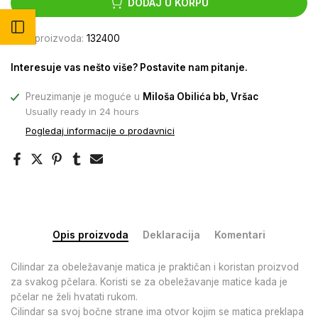
DODAJ U KORPU
Otvori bočni meni
Šifra proizvoda:
132400
Interesuje vas nešto više? Postavite nam pitanje.
Preuzimanje je moguće u
Miloša Obilića bb, Vršac
Usually ready in 24 hours
Pogledaj informacije o prodavnici
Opis proizvoda
Deklaracija
Komentari
Cilindar za obeležavanje matica je praktičan i koristan proizvod
za svakog pčelara. Koristi se za obeležavanje matice kada je
pčelar ne želi hvatati rukom.
Cilindar sa svoj bočne strane ima otvor kojim se matica preklapa