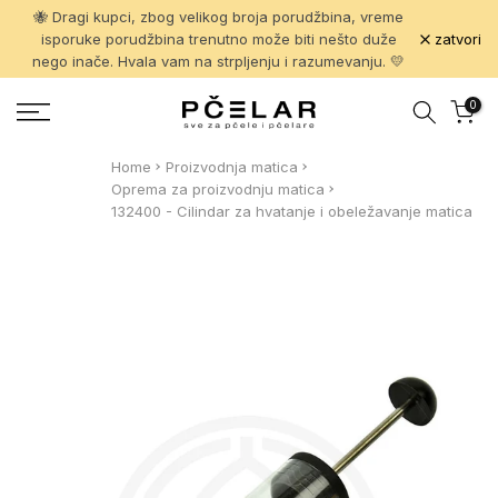
🐝 Dragi kupci, zbog velikog broja porudžbina, vreme
Pređi
zatvori
isporuke porudžbina trenutno može biti nešto duže
na
nego inače. Hvala vam na strpljenju i razumevanju. 💛
sadržaj
0
Home
Proizvodnja matica
Oprema za proizvodnju matica
132400 - Cilindar za hvatanje i obeležavanje matica