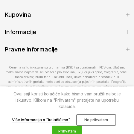
Kupovina
Informacije
Pravne informacije
Cene na sajtu iskazane su u dinarima (RSD) sa obračunatim PDV-om. Ulažemo
maksimalne napore da svi podaci o proizvodima, uključujući opise, fotografije, cene i
raspoloživost, budu tačni i ažurni. Ipak, usled nenamernih tehničkih ili
administrativnih grešaka može doći do odstupanja pojedinih podataka. Fotografije
proizvoda služe u ilustrativne svrhe i mogu odstupati od stvarnog izgleda proizvoda.
Raspoloživost proizvoda podložna je promenama. Za proveru dostupnosti ili dodatne
Ovaj sajt koristi kolačiće kako bismo vam pružili najbolje
informacije kontaktirajte nas na telefon 013/28-300-20 ili 066/100-500 ili putem e-
iskustvo. Klikom na "Prihvatam" pristajete na upotrebu
pošte prodavnica@pcelar.rs.
kolačića.
Pčelar doo
© 2010–2026
. Sva prava zadržana.
Više informacija o "kolačićima"
Ne prihvatam
0
0
Prihvatam