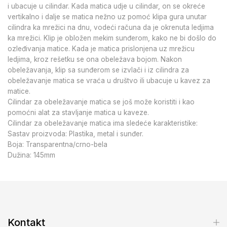
i ubacuje u cilindar. Kada matica udje u cilindar, on se okreće
vertikalno i dalje se matica nežno uz pomoć klipa gura unutar
cilindra ka mrežici na dnu, vodeći računa da je okrenuta ledjima
ka mrežici. Klip je obložen mekim sunđerom, kako ne bi došlo do
ozleđivanja matice. Kada je matica prislonjena uz mrežicu
ledjima, kroz rešetku se ona obeležava bojom. Nakon
obeležavanja, klip sa sunđerom se izvlači i iz cilindra za
obeležavanje matica se vraća u društvo ili ubacuje u kavez za
matice.
Cilindar za obeležavanje matica se još može koristiti i kao
pomoćni alat za stavljanje matica u kaveze.
Cilindar za obeležavanje matica ima sledeće karakteristike:
Sastav proizvoda: Plastika, metal i sunđer.
Boja: Transparentna/crno-bela
Dužina: 145mm
Kontakt