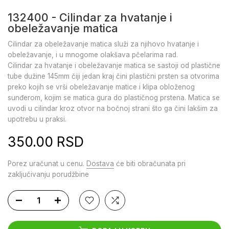
132400 - Cilindar za hvatanje i
obeležavanje matica
Cilindar za obeležavanje matica služi za njihovo hvatanje i
obeležavanje, i u mnogome olakšava pčelarima rad.
Cilindar za hvatanje i obeležavanje matica se sastoji od plastične
tube dužine 145mm čiji jedan kraj čini plastični prsten sa otvorima
preko kojih se vrši obeležavanje matice i klipa obloženog
sunđerom, kojim se matica gura do plastičnog prstena. Matica se
uvodi u cilindar kroz otvor na bočnoj strani što ga čini lakšim za
upotrebu u praksi.
350.00 RSD
Porez uračunat u cenu.
Dostava
će biti obračunata pri
zaključivanju porudžbine