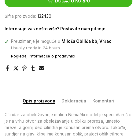
DODAJ U KORPU
Šifra proizvoda:
132430
Interesuje vas nešto više? Postavite nam pitanje.
Preuzimanje je moguće u
Miloša Obilića bb, Vršac
Usually ready in 24 hours
Pogledaj informacije o prodavnici
Opis proizvoda
Deklaracija
Komentari
Cilindar za obeležavanje matica Nemački model je specifičan što
je na vrhu otvor za obeležavanje u obliku proreza, umesto
mreže, a gornji deo cilindra je konusan prema otvoru. Takođe,
sundjer na glavi klipa ima konusan oblik, prateći oblik cilindra.