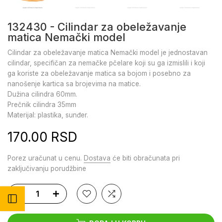
132430 - Cilindar za obeležavanje
matica Nemački model
Cilindar za obeležavanje matica Nemački model je jednostavan
cilindar, specifičan za nemačke pčelare koji su ga izmislili i koji
ga koriste za obeležavanje matica sa bojom i posebno za
nanošenje kartica sa brojevima na matice.
Dužina cilindra 60mm.
Prečnik cilindra 35mm
Materijal: plastika, sunđer.
170.00 RSD
Porez uračunat u cenu.
Dostava
će biti obračunata pri
zaključivanju porudžbine
Otvori bočni meni