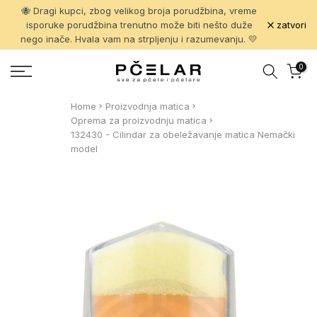
🐝 Dragi kupci, zbog velikog broja porudžbina, vreme
Pređi
zatvori
isporuke porudžbina trenutno može biti nešto duže
na
nego inače. Hvala vam na strpljenju i razumevanju. 💛
sadržaj
0
Home
Proizvodnja matica
Oprema za proizvodnju matica
132430 - Cilindar za obeležavanje matica Nemački
model