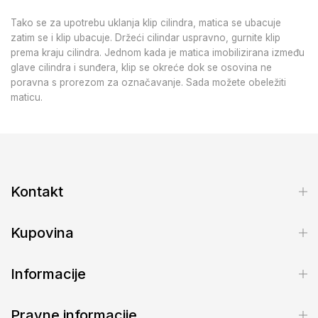
Tako se za upotrebu uklanja klip cilindra, matica se ubacuje
zatim se i klip ubacuje. Držeći cilindar uspravno, gurnite klip
prema kraju cilindra. Jednom kada je matica imobilizirana između
glave cilindra i sunđera, klip se okreće dok se osovina ne
poravna s prorezom za označavanje. Sada možete obeležiti
maticu.
Kontakt
Kupovina
Informacije
Pravne informacije