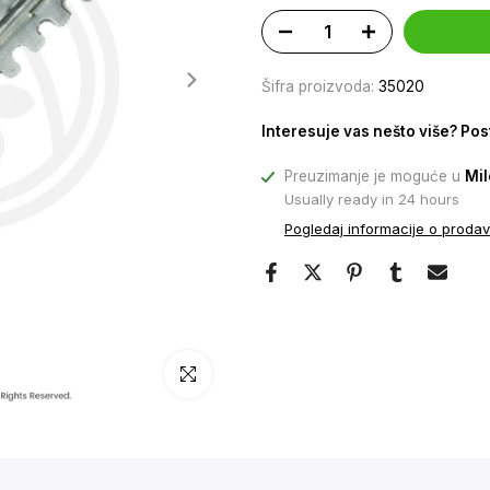
Šifra proizvoda:
35020
Interesuje vas nešto više? Pos
Preuzimanje je moguće u
Mil
Usually ready in 24 hours
Pogledaj informacije o prodav
Klikni da uveličaš