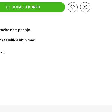
DODAJ U KORPU
tavite nam pitanje.
oša Obilića bb, Vršac
nici