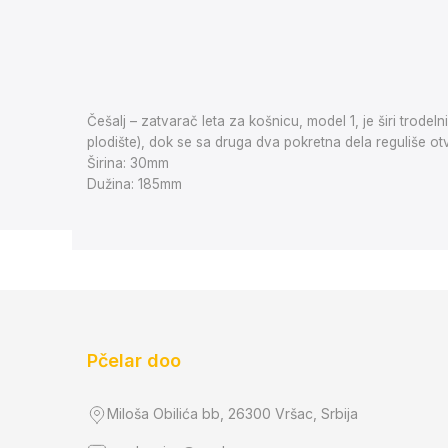
Češalj – zatvarač leta za košnicu, model 1, je širi trode
plodište), dok se sa druga dva pokretna dela reguliše otv
Širina: 30mm
Dužina: 185mm
Pčelar doo
Miloša Obilića bb, 26300 Vršac, Srbija