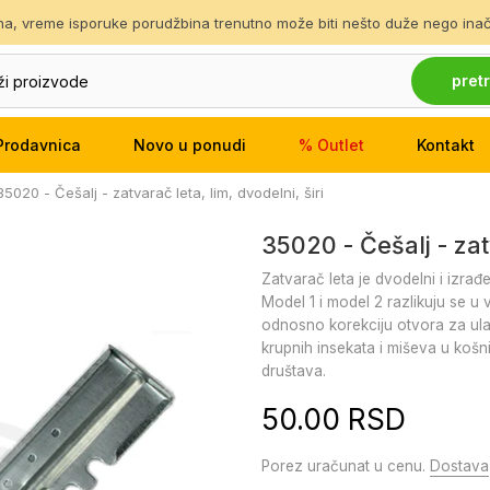
ina, vreme isporuke porudžbina trenutno može biti nešto duže nego inače
pretr
Prodavnica
Novo u ponudi
% Outlet
Kontakt
35020 - Češalj - zatvarač leta, lim, dvodelni, širi
35020 - Češalj - zatv
Zatvarač leta je dvodelni i izra
Model 1 i model 2 razlikuju se u 
odnosno korekciju otvora za ula
krupnih insekata i miševa u košni
društava.
50.00 RSD
Porez uračunat u cenu.
Dostava