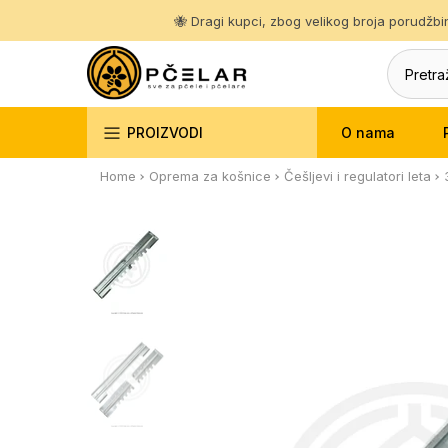
Pređi
🐝 Dragi kupci, zbog velikog broja porudžb
na
sadržaj
O nama
PROIZVODI
Home
Oprema za košnice
Češljevi i regulatori leta