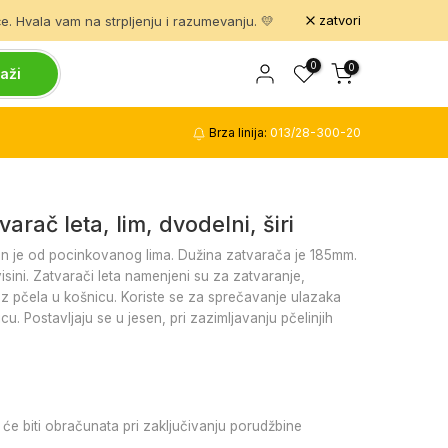
zatvori
. Hvala vam na strpljenju i razumevanju. 💛
0
0
aži
Brza linija:
013/28-300-20
arač leta, lim, dvodelni, širi
đen je od pocinkovanog lima. Dužina zatvarača je 185mm.
visini. Zatvarači leta namenjeni su za zatvaranje,
z pčela u košnicu. Koriste se za sprečavanje ulazaka
cu. Postavljaju se u jesen, pri zazimljavanju pčelinjih
će biti obračunata pri zaključivanju porudžbine