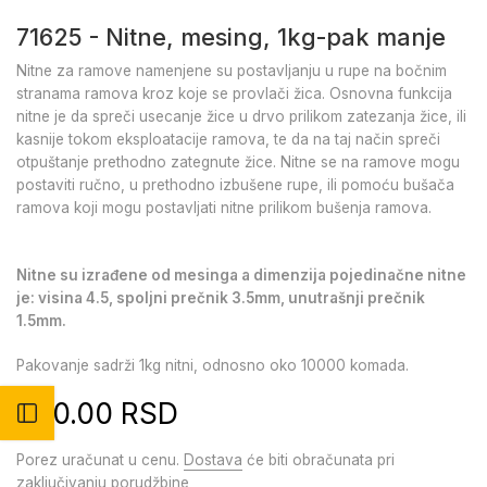
71625 - Nitne, mesing, 1kg-pak manje
Nitne za ramove namenjene su postavljanju u rupe na bočnim
stranama ramova kroz koje se provlači žica. Osnovna funkcija
nitne je da spreči usecanje žice u drvo prilikom zatezanja žice, ili
kasnije tokom eksploatacije ramova, te da na taj način spreči
otpuštanje prethodno zategnute žice. Nitne se na ramove mogu
postaviti ručno, u prethodno izbušene rupe, ili pomoću bušača
ramova koji mogu postavljati nitne prilikom bušenja ramova.
Nitne su izrađene od mesinga a dimenzija pojedinačne nitne
je: visina 4.5, spoljni prečnik 3.5mm, unutrašnji prečnik
1.5mm.
Pakovanje sadrži 1kg nitni, odnosno oko 10000 komada.
650.00 RSD
Otvori bočni meni
Porez uračunat u cenu.
Dostava
će biti obračunata pri
zaključivanju porudžbine