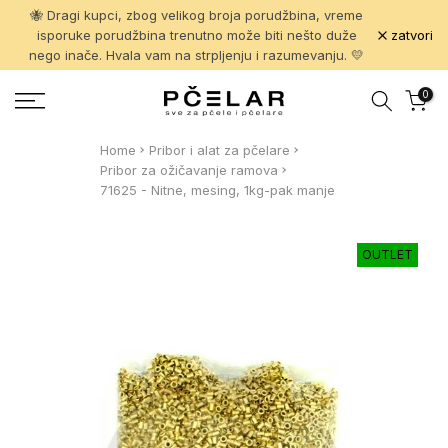
🐝 Dragi kupci, zbog velikog broja porudžbina, vreme
Pređi
zatvori
isporuke porudžbina trenutno može biti nešto duže
na
nego inače. Hvala vam na strpljenju i razumevanju. 💛
sadržaj
0
Home
Pribor i alat za pčelare
Pribor za ožičavanje ramova
71625 - Nitne, mesing, 1kg-pak manje
OUTLET