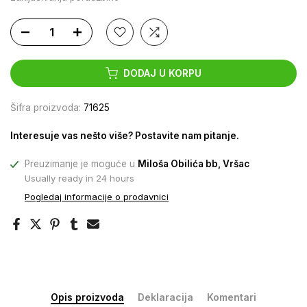
DODAJ U KORPU
Šifra proizvoda:
71625
Interesuje vas nešto više? Postavite nam pitanje.
Preuzimanje je moguće u
Miloša Obilića bb, Vršac
Usually ready in 24 hours
Pogledaj informacije o prodavnici
Opis proizvoda
Deklaracija
Komentari