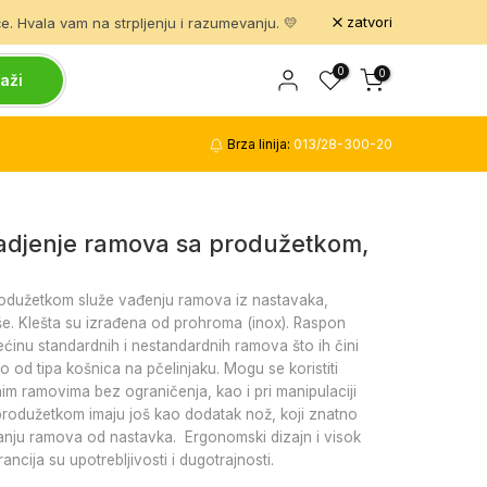
zatvori
. Hvala vam na strpljenju i razumevanju. 💛
0
0
aži
Brza linija:
013/28-300-20
vadjenje ramova sa produžetkom,
rodužetkom služe vađenju ramova iz nastavaka,
e. Klešta su izrađena od prohroma (inox). Raspon
većinu standardnih i nestandardnih ramova što ih čini
 od tipa košnica na pčelinjaku. Mogu se koristiti
im ramovima bez ograničenja, kao i pri manipulaciji
 produžetkom imaju još kao dodatak nož, koji znatno
janju ramova od nastavka. Ergonomski dizajn i visok
rancija su upotrebljivosti i dugotrajnosti.