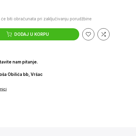
će biti obračunata pri zaključivanju porudžbine
DODAJ U KORPU
tavite nam pitanje.
oša Obilića bb, Vršac
nici