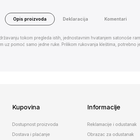
Opis proizvoda
Deklaracija
Komentari
idržavanju tokom pregleda istih, jednostavnim hvatanjem satonoše ra
em uz pomoć samo jedne ruke. Prilikom rukovanja kleštima, potrebno je
Kupovina
Informacije
Dostupnost proizvoda
Reklamacije i odustanak
Dostava i plaćanje
Obrazac za odustanak