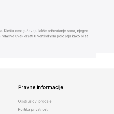
ma. Klešta omogućavaju lakše prihvatanje rama, njegvo
 ramove uvek držati u vertikalnom položaju kako bi se
Pravne informacije
Opšti uslovi prodaje
Politika privatnosti