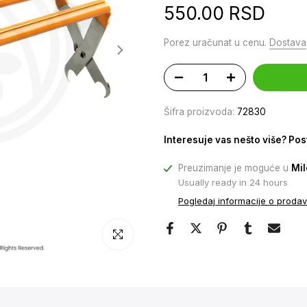
550.00 RSD
Porez uračunat u cenu.
Dostava
Šifra proizvoda:
72830
Interesuje vas nešto više? Pos
Preuzimanje je moguće u
Mil
Usually ready in 24 hours
Pogledaj informacije o prodav
Klikni da uveličaš