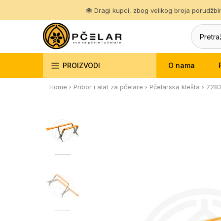
Pređi
🐝 Dragi kupci, zbog velikog broja porudžb
na
sadržaj
O nama
PROIZVODI
Home
Pribor i alat za pčelare
Pčelarska klešta
7283