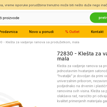
ina, vreme isporuke porudžbina trenutno može biti nešto duže nego inače
pretr
Prodavnica
Novo u ponudi
% Outlet
Kontakt
0 - Klešta za vadjenje ramova sa produžetkom, mala
72830 - Klešta za 
mala
Klešta za vadjenje ramova sa p
jednostavnim hvatanjem satonoš
“hvataljki” je dovoljan da primi 
univerzalnim priborom, nezavisno
podjednako na drvenim i plastičn
ramovima svih visina. Klešta sa
olakšava rad, naročito pri odva
kvalitet primenjenih materijala ga