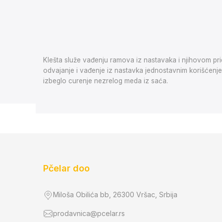
Klešta služe vađenju ramova iz nastavaka i njihovom pr
odvajanje i vađenje iz nastavka jednostavnim korišćenj
izbeglo curenje nezrelog meda iz saća.
Pčelar doo
Miloša Obilića bb, 26300 Vršac, Srbija
prodavnica@pcelar.rs