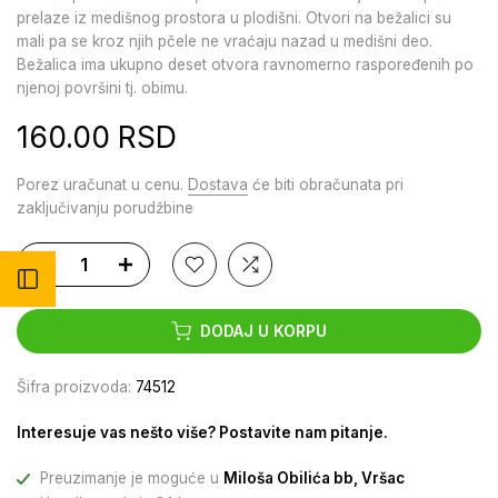
prelaze iz medišnog prostora u plodišni. Otvori na bežalici su
mali pa se kroz njih pčele ne vraćaju nazad u medišni deo.
Bežalica ima ukupno deset otvora ravnomerno raspoređenih po
njenoj površini tj. obimu.
160.00 RSD
Porez uračunat u cenu.
Dostava
će biti obračunata pri
zaključivanju porudžbine
Otvori bočni meni
DODAJ U KORPU
Šifra proizvoda:
74512
Interesuje vas nešto više? Postavite nam pitanje.
Preuzimanje je moguće u
Miloša Obilića bb, Vršac