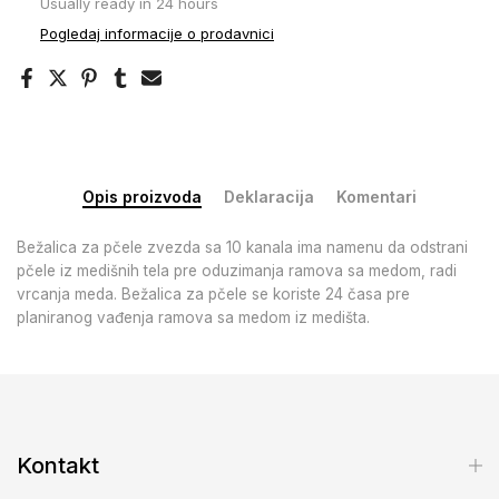
Usually ready in 24 hours
Pogledaj informacije o prodavnici
Opis proizvoda
Deklaracija
Komentari
Bežalica za pčele zvezda sa 10 kanala ima namenu da odstrani
pčele iz medišnih tela pre oduzimanja ramova sa medom, radi
vrcanja meda. Bežalica za pčele se koriste 24 časa pre
planiranog vađenja ramova sa medom iz medišta.
Kontakt