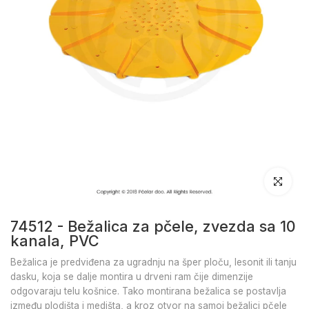
Klikni da u
74512 - Bežalica za pčele, zvezda sa 10
kanala, PVC
Bežalica je predviđena za ugradnju na šper ploču, lesonit ili tanju
dasku, koja se dalje montira u drveni ram čije dimenzije
odgovaraju telu košnice. Tako montirana bežalica se postavlja
između plodišta i medišta, a kroz otvor na samoj bežalici pčele