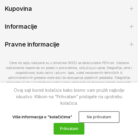
Kupovina
Informacije
Pravne informacije
Cene na sajtu iskazane su u dinarima (RSD) sa obračunatim PDV-om. Ulažemo
maksimalne napore da svi podaci o proizvodima, uključujući opise, fotografije, cene i
raspoloživost, budu tačni i ažurni. Ipak, usled nenamernih tehničkih ili
administrativnih grešaka može doći do odstupanja pojedinih podataka. Fotografije
proizvoda služe u ilustrativne svrhe i mogu odstupati od stvarnog izgleda proizvoda.
Raspoloživost proizvoda podložna je promenama. Za proveru dostupnosti ili dodatne
Ovaj sajt koristi kolačiće kako bismo vam pružili najbolje
informacije kontaktirajte nas na telefon 013/28-300-20 ili 066/100-500 ili putem e-
iskustvo. Klikom na "Prihvatam" pristajete na upotrebu
pošte prodavnica@pcelar.rs.
kolačića.
Pčelar doo
© 2010–2026
. Sva prava zadržana.
Više informacija o "kolačićima"
Ne prihvatam
0
0
Prihvatam
Prodavnica
Lista želja
Korpa
Nalog
Pretraga