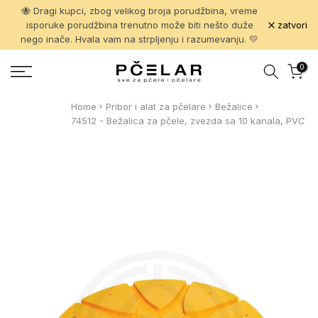
🐝 Dragi kupci, zbog velikog broja porudžbina, vreme
Pređi
zatvori
isporuke porudžbina trenutno može biti nešto duže
na
nego inače. Hvala vam na strpljenju i razumevanju. 💛
sadržaj
0
Home
Pribor i alat za pčelare
Bežalice
74512 - Bežalica za pčele, zvezda sa 10 kanala, PVC