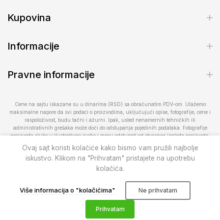
Kupovina
Informacije
Pravne informacije
Cene na sajtu iskazane su u dinarima (RSD) sa obračunatim PDV-om. Ulažemo
maksimalne napore da svi podaci o proizvodima, uključujući opise, fotografije, cene i
raspoloživost, budu tačni i ažurni. Ipak, usled nenamernih tehničkih ili
administrativnih grešaka može doći do odstupanja pojedinih podataka. Fotografije
proizvoda služe u ilustrativne svrhe i mogu odstupati od stvarnog izgleda proizvoda.
Raspoloživost proizvoda podložna je promenama. Za proveru dostupnosti ili dodatne
Ovaj sajt koristi kolačiće kako bismo vam pružili najbolje
informacije kontaktirajte nas na telefon 013/28-300-20 ili 066/100-500 ili putem e-
iskustvo. Klikom na "Prihvatam" pristajete na upotrebu
pošte prodavnica@pcelar.rs.
kolačića.
Pčelar doo
© 2010–2026
. Sva prava zadržana.
Više informacija o "kolačićima"
Ne prihvatam
0
0
Prihvatam
Prodavnica
Lista želja
Korpa
Nalog
Pretraga