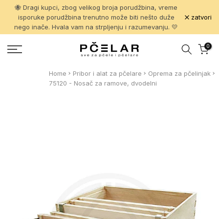
🐝 Dragi kupci, zbog velikog broja porudžbina, vreme
Pređi
zatvori
isporuke porudžbina trenutno može biti nešto duže
na
nego inače. Hvala vam na strpljenju i razumevanju. 💛
sadržaj
0
Home
Pribor i alat za pčelare
Oprema za pčelinjak
75120 - Nosač za ramove, dvodelni