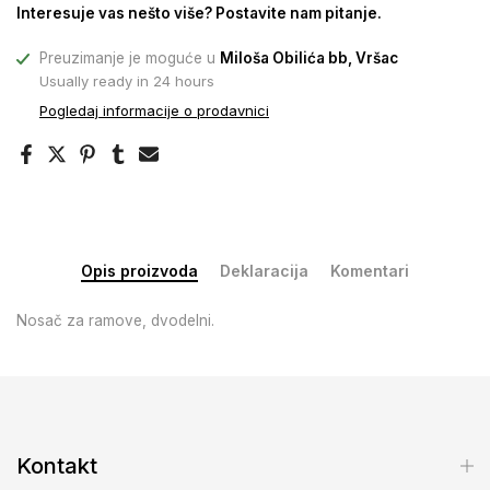
Interesuje vas nešto više? Postavite nam pitanje.
Preuzimanje je moguće u
Miloša Obilića bb, Vršac
Usually ready in 24 hours
Pogledaj informacije o prodavnici
Opis proizvoda
Deklaracija
Komentari
Nosač za ramove, dvodelni.
Kontakt