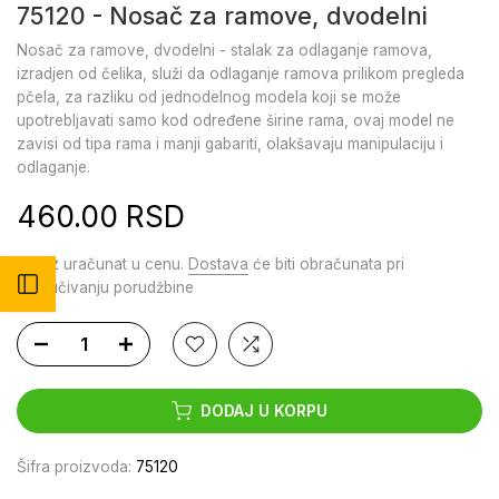
75120 - Nosač za ramove, dvodelni
Nosač za ramove, dvodelni - stalak za odlaganje ramova,
izradjen od čelika, služi da odlaganje ramova prilikom pregleda
pčela, za razliku od jednodelnog modela koji se može
upotrebljavati samo kod određene širine rama, ovaj model ne
zavisi od tipa rama i manji gabariti, olakšavaju manipulaciju i
odlaganje.
460.00 RSD
Porez uračunat u cenu.
Dostava
će biti obračunata pri
Otvori bočni meni
zaključivanju porudžbine
DODAJ U KORPU
Šifra proizvoda:
75120