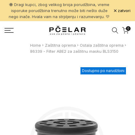
🐝 Dragi kupci, zbog velikog broja porudžbina, vreme
Pređi
zatvori
isporuke porudžbina trenutno može biti nešto duže
na
nego inače. Hvala vam na strpljenju i razumevanju. 💛
sadržaj
0
Home
Zaštitna oprema
Ostala zaštitna oprema
86339 - Filter ABE2 za zaštitnu masku BLS3150
Dostupno po narudžbini