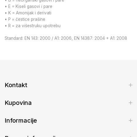
• B = neorganski gasovi i pare
• E = Kiseli gasovi i pare
• K = Amonijak i derivati
• P = čestice prašine
• R = za višestruku upotrebu
Standard: EN 143: 2000 / A1: 2006, EN 14387: 2004 + A1: 2008
Kontakt
Kupovina
Informacije