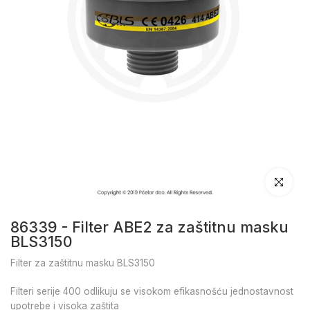
Klikni da u
86339 - Filter ABE2 za zaštitnu masku
BLS3150
Filter za zaštitnu masku BLS3150
Filteri serije 400 odlikuju se visokom efikasnošću jednostavnost
upotrebe i visoka zaštita