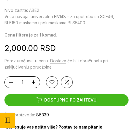
Nivo zaštite: ABE2
Vrsta navoja: univerzalna EN148 - za upotrebu sa SGE46,
BL5150 maskama i polumaskama BLS5400
Cena filtera je za 1 komad.
2,000.00 RSD
Porez uračunat u cenu.
Dostava
će biti obračunata pri
zaključivanju porudžbine
DOSTUPNO PO ZAHTEVU
Šifra proizvoda:
86339
Otvori bočni meni
Interesuje vas nešto više? Postavite nam pitanje.