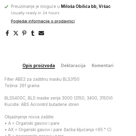
Preuzimanje je moguće u
Miloša Obilića bb, Vršac
Usually ready in 24 hours
Pogledaj informacije o prodavnici
Opis proizvoda
Deklaracija
Komentari
Filter ABE2 za zaštitnu masku BLS3150
Težina: 261 grama
BLS5400C, BLS maske serije 3000 (3150, 3400, 3150V)
Kućište: ABS Acronitril butadene stiren
Objašnjenje nivoa zaštite:
• A = Organski gasovi i pare
• AX = Organski gasovi i pare (tačka ključanja <65 ° C)